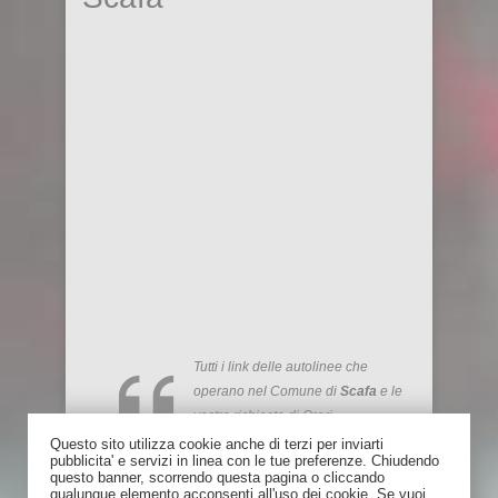
Tutti i link delle autolinee che
operano nel Comune di
Scafa
e le
vostre richieste di Orari
Questo sito utilizza cookie anche di terzi per inviarti
pubblicita' e servizi in linea con le tue preferenze. Chiudendo
Risparmia fino al 75% rispetto al
questo banner, scorrendo questa pagina o cliccando
treno: trova un passaggio in auto su
qualunque elemento acconsenti all'uso dei cookie. Se vuoi