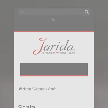
Home
/
Comune
/
Scafa
Scafa