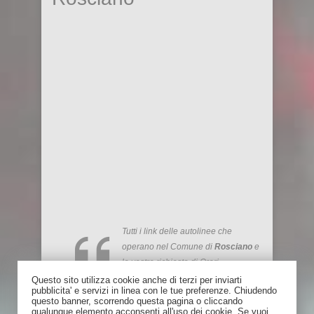
Tutti i link delle autolinee che
operano nel Comune di
Rosciano
e
le vostre richieste di Orari
Questo sito utilizza cookie anche di terzi per inviarti
pubblicita' e servizi in linea con le tue preferenze. Chiudendo
Risparmia fino al 75% rispetto al
questo banner, scorrendo questa pagina o cliccando
treno: trova un passaggio in auto su
qualunque elemento acconsenti all'uso dei cookie. Se vuoi