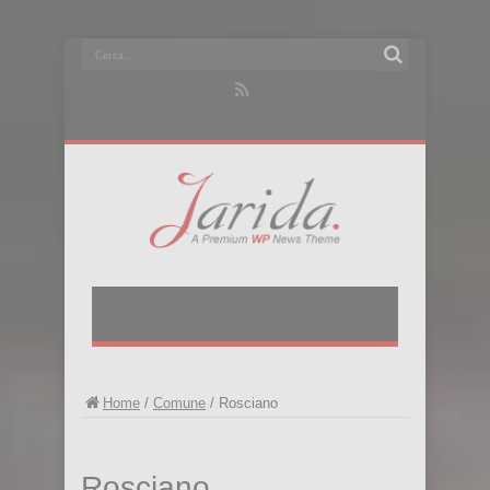
Home
/
Comune
/
Rosciano
Rosciano