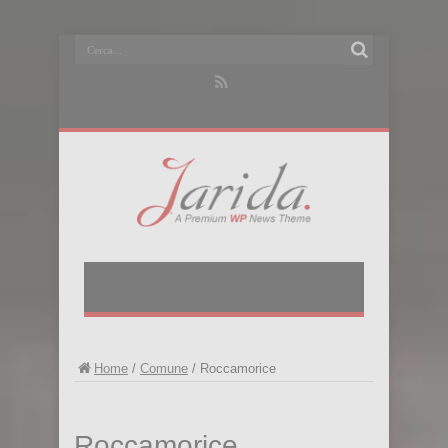
Home
/
Comune
/
Roccamorice
Roccamorice