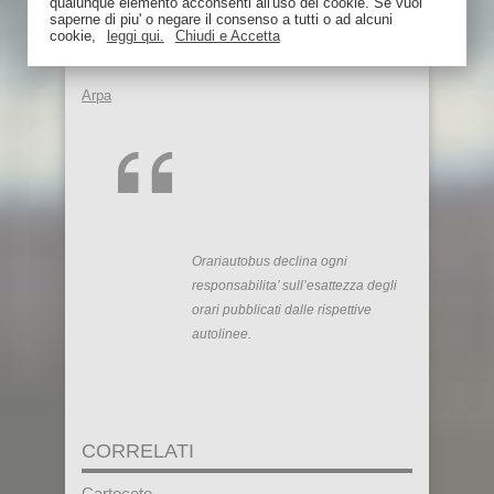
qualunque elemento acconsenti all'uso dei cookie. Se vuoi
treno: trova un passaggio in auto su
saperne di piu' o negare il consenso a tutti o ad alcuni
cookie,
leggi qui.
Chiudi e Accetta
BlaBlaCar!
Arpa
Orariautobus declina ogni
responsabilita’ sull’esattezza degli
orari pubblicati dalle rispettive
autolinee.
CORRELATI
Cartoceto