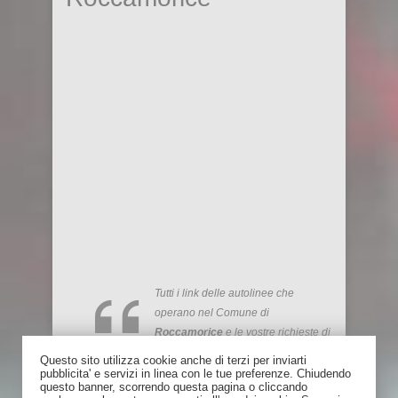
Tutti i link delle autolinee che
operano nel Comune di
Roccamorice
e le vostre richieste di
Orari
Questo sito utilizza cookie anche di terzi per inviarti
pubblicita' e servizi in linea con le tue preferenze. Chiudendo
questo banner, scorrendo questa pagina o cliccando
Risparmia fino al 75% rispetto al