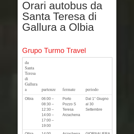
Orari autobus da
Santa Teresa di
Gallura a Olbia
Grupo Turmo Travel
da
Santa
Teresa
di
Gallura
a
partenze
fermate
periodo
Olbia
06:00 –
Porto
Dal 1° Giugno
08:30 –
Pozzo S
al 30
12:30 –
Teresa
Settembre
14:00 –
Arzachena
17:00 –
19:00
Olbia
14:00
Arzachena
GIORNALIERA